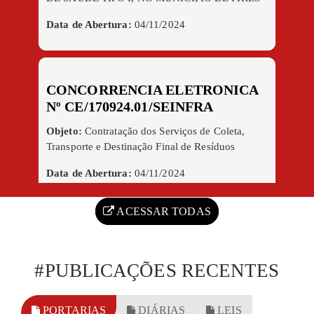
FERREIRA - CE
Data de Abertura:
04/11/2024
CONCORRENCIA ELETRONICA
Nº CE/170924.01/SEINFRA
Objeto:
Contratação dos Serviços de Coleta,
Transporte e Destinação Final de Resíduos
Sólidos Domiciliares, Públicos e Pintura de
Data de Abertura:
04/11/2024
Meios-fios no Município de Pires Ferreira-CE
ACESSAR TODAS
#PUBLICAÇÕES RECENTES
PORTARIAS
DIÁRIAS
LEIS