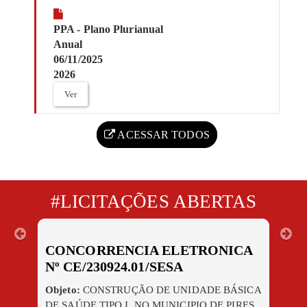
PPA - Plano Plurianual
Anual
06/11/2025
2026
Ver
ACESSAR TODOS
#LICITAÇÕES ABERTAS
Previous
Ne
CONCORRENCIA ELETRONICA
Nº CE/230924.01/SESA
Objeto:
CONSTRUÇÃO DE UNIDADE BÁSICA
DE SAÚDE TIPO I, NO MUNICIPIO DE PIRES