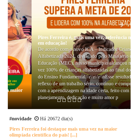
Pires Ferreira é, mais uma vez, referência nacional
OBRAS
em educação!
De acordo com o novo ICA – Indicador Criança
Alfabetizada 2024, divulgado pelo Ministério da
Educação (MEC), nosso município alcançou mais uma
vez 100% de crianças alfabetizadas ao final do 2º ano
do Ensino Fundamental.\\r\\n\\r\\nEsse resultado é
reflexo de um trabalho sério, contínuo e comprometido
com a aprendizagem na idade certa, feito com
planejamento, dedicação e muito amor p
ACESSO A INFORMAÇÃO
#novidade
Há 20672 dia(s)
Pires Ferreira foi destaque mais uma vez na maior
olimpíada científica do país! [...]