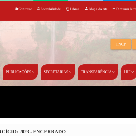
Contraste
Acessibilidade
Libras
Mapa do site
Diminuir letr
PNCP
PUBLICAÇÕES
SECRETARIAS
TRANSPARÊNCIA
LRF
RCÍCIO: 2023 - ENCERRADO