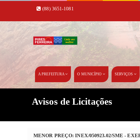
(88) 3651-1081
A PREFEITURA
O MUNICÍPIO
SERVIÇOS
Avisos de Licitações
MENOR PREÇO: INEX/050923.02/SME - EXE