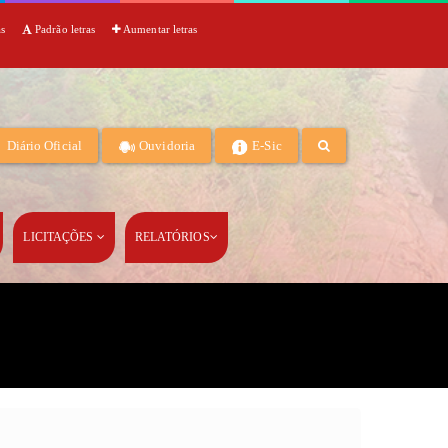
as
Padrão letras
Aumentar letras
Diário Oficial
Ouvidoria
E-Sic
LICITAÇÕES
RELATÓRIOS