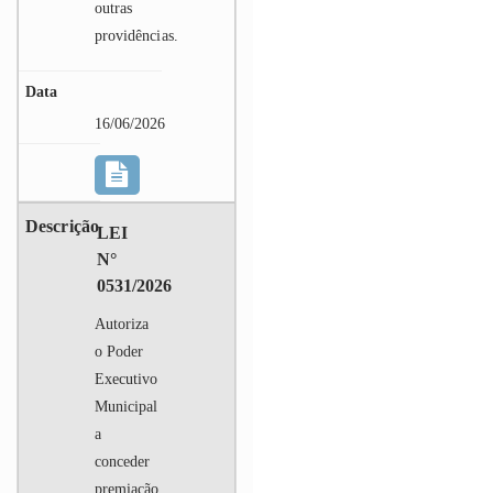
outras
providências.
16/06/2026
LEI
N°
0531/2026
Autoriza
o Poder
Executivo
Municipal
a
conceder
premiação