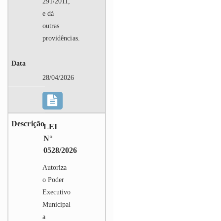
291/2011,
e dá
outras
providências.
28/04/2026
LEI
N°
0528/2026
Autoriza
o Poder
Executivo
Municipal
a