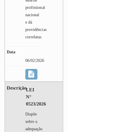
salarial
profissional
nacional
e dá
providências
correlatas.
06/02/2026
LEI
N°
0523/2026
Dispõe
sobre a
adequação