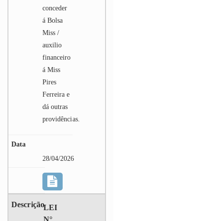
conceder
á Bolsa
Miss /
auxilio
financeiro
á Miss
Pires
Ferreira e
dá outras
providências.
28/04/2026
LEI
N°