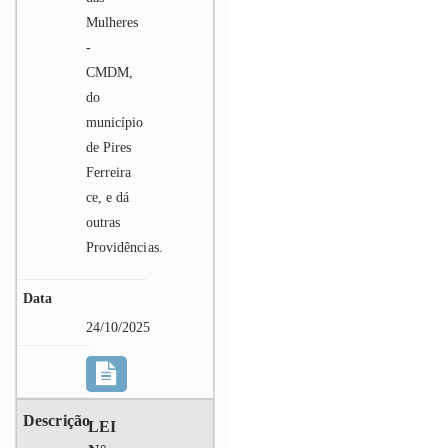
Mulheres
-
CMDM,
do
município
de Pires
Ferreira
ce, e dá
outras
Providências.
24/10/2025
LEI