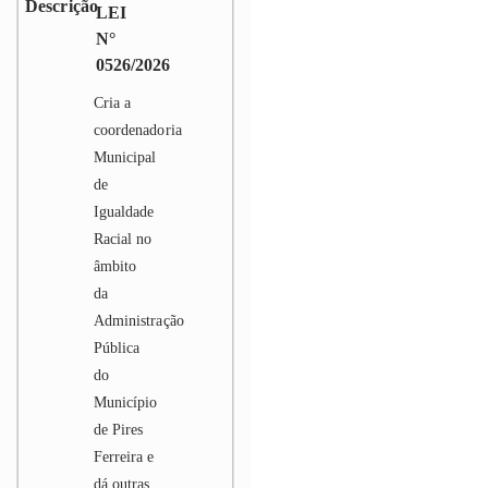
LEI
N°
0526/2026
Cria a
coordenadoria
Municipal
de
Igualdade
Racial no
âmbito
da
Administração
Pública
do
Município
de Pires
Ferreira e
dá outras