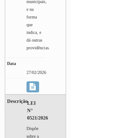
municipais,
e na
forma
que
indica, e
dá outras
providências.
27/02/2026
LEI
N°
0521/2026
Dispõe
sobre a