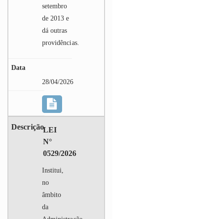
setembro
de 2013 e
dá outras
providências.
28/04/2026
LEI
N°
0529/2026
Institui,
no
âmbito
da