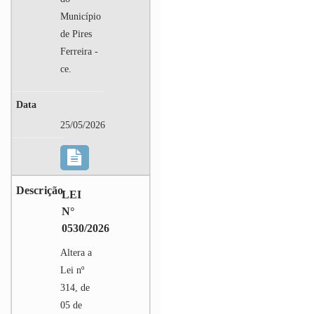
Município
de Pires
Ferreira -
ce.
25/05/2026
LEI
N°
0530/2026
Altera a
Lei nº
314, de
05 de