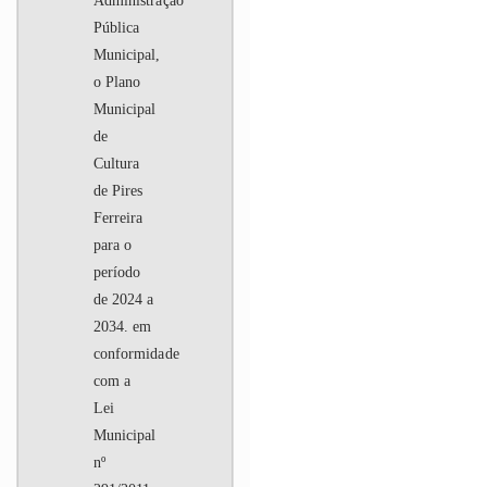
Administração
Pública
Municipal,
o Plano
Municipal
de
Cultura
de Pires
Ferreira
para o
período
de 2024 a
2034. em
conformidade
com a
Lei
Municipal
nº