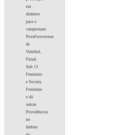
em
dinheiro
para o
campeonato
PiresFerreirense
de
Voleibol,
Futsal
Sub 13
Feminino
e Society
Feminino
e dá
outras
Providências
no
âmbito
do