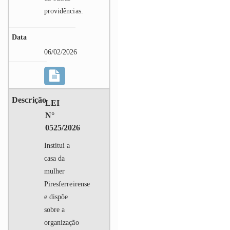
providências.
06/02/2026
LEI
N°
0525/2026
Institui a
casa da
mulher
Piresferreirense
e dispõe
sobre a
organização