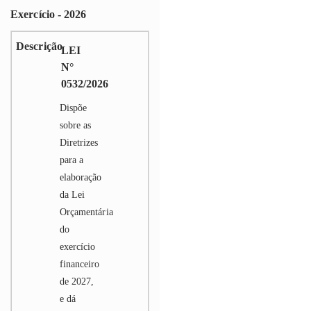
Exercício - 2026
LEI
N°
0532/2026
Dispõe
sobre as
Diretrizes
para a
elaboração
da Lei
Orçamentária
do
exercício
financeiro
de 2027,
e dá