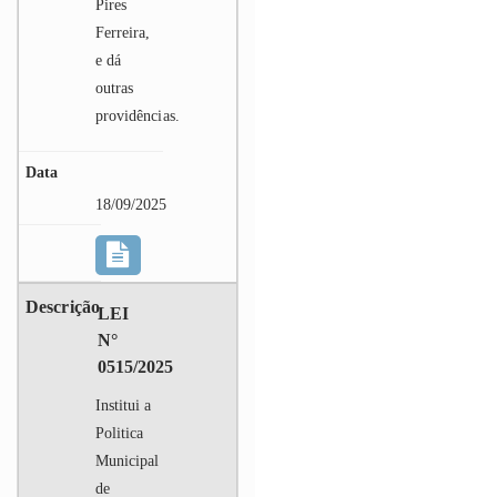
Pires
Ferreira,
e dá
outras
providências.
18/09/2025
LEI
N°
0515/2025
Institui a
Politica
Municipal
de